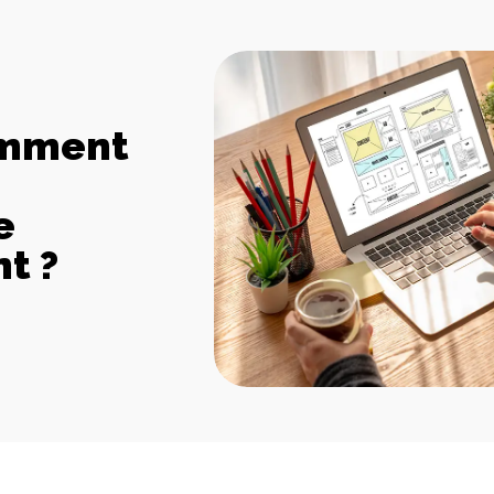
omment
e
t ?